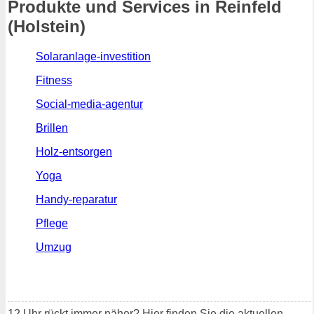
Produkte und Services in Reinfeld
(Holstein)
Solaranlage-investition
Fitness
Social-media-agentur
Brillen
Holz-entsorgen
Yoga
Handy-reparatur
Pflege
Umzug
12 Uhr rückt immer näher? Hier finden Sie die aktuellen