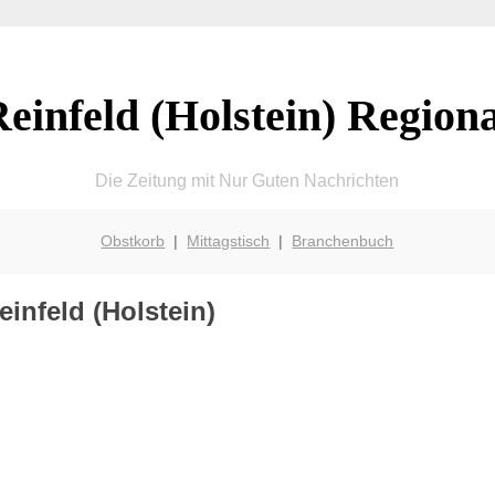
einfeld (Holstein) Region
Die Zeitung mit Nur Guten Nachrichten
Obstkorb
|
Mittagstisch
|
Branchenbuch
einfeld (Holstein)